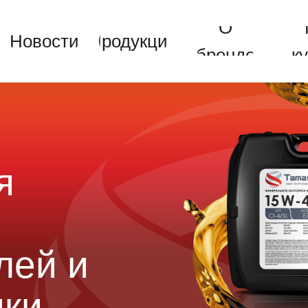
О
Новости
Продукция
О
бренде
Новости
Продукция
бренде
к
я
лей и
ики