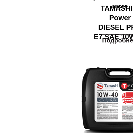
масло
TAMASHI
Power
DIESEL P
E7 SAE 10
Подробне