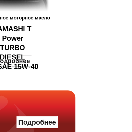
ное моторное масло
AMASHI T
Power
TURBO
DIESEL
одробнее
SAE 15W-40
Подробнее