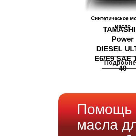
Синтетическое м
масло
TAMASHI
Power
DIESEL UL
E6/E9 SAE 
Подробне
40
Помощь 
масла д