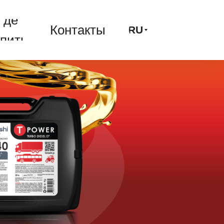
Где
Контакты
RU
Где
купить
Контакты
RU
упить