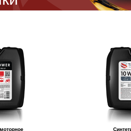
 моторное
Синтет