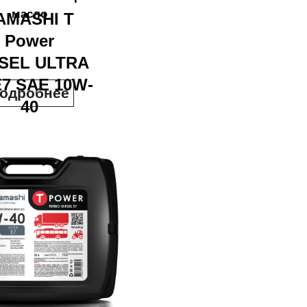
масло
AMASHI T
Power
SEL ULTRA
E7 SAE 10W-
одробнее
40