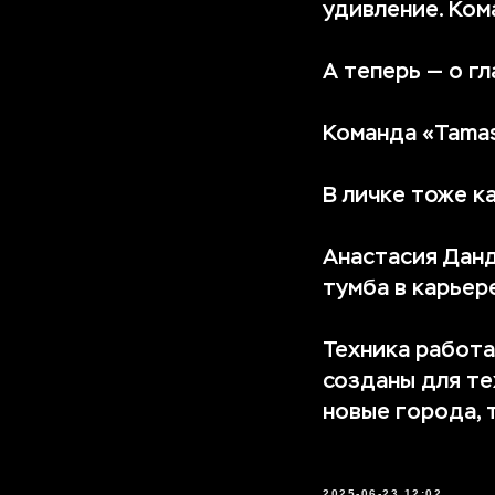
удивление. Ком
А теперь — о г
Команда «Tamas
В личке тоже к
Анастасия Данд
тумба в карьере
Техника работа
созданы для те
новые города, 
2025-06-23 12:02