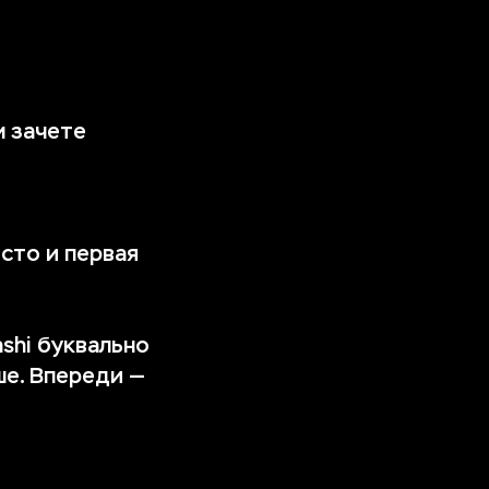
м зачете
сто и первая
shi буквально
ше. Впереди —