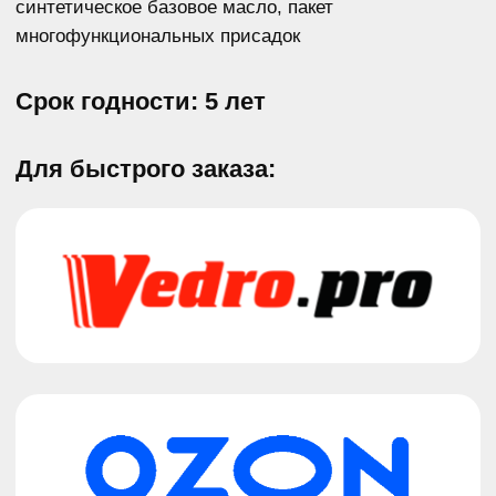
По всем вопросам о нашем продукте
вы можете получить консультацию
ПОДРОБНЕЕ
Масла для легковых
Новости
автомобилей и лёгкого
коммерческого транспорта
О бренде
Масла для станций
Где купить
технического обслуживания
Контакты
Масла для грузовых
автомобилей и спецтехники
Конфиденциальность
Трансмиссионные масла
Антифризы
Гидравлические масла
Пластичные смазки
и автохимия
Масла для спортивных
автомобилей
Тормозная жидкость