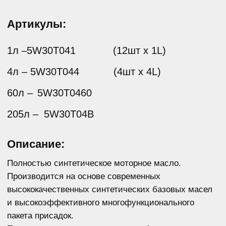
высококачественных синтетических базовых масел
и высокоэффективного многофункционального
пакета присадок.
Предназначено для применения в бензиновых
и дизельных двигателях легковых автомобилей
и легких грузовиков, где рекомендованы смазочные
материалы эксплуатационного класса ACEA А3/B4
или API SL (или более ранних спецификаций)
и соответствующего класса вязкости SAE 5W-30.
Спецификации:
API SL/CF
ACEA A3/B4
BMW LL-01
MB 229.5
VW 502.00/505.00
RN 0700/0710
OPEL A/B
Состав:
синтетическое базовое масло, пакет
многофункциональных присадок