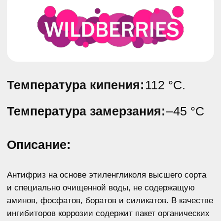
Предназначен для высоконагруженных двигателей,
а также легковых автомобилей, работающих
в тяжелых условиях эксплуатации.
Обладает увеличенным ресурсом эксплуатации
– 250 000 км.
Обеспечивает быстрый прогрев двигателя при
отрицательных температурах окружающего
воздуха
Исключает возможность образования накипи и
отложений.
Продлевает срок службы помпы, термостата,
радиатора в 1,5 раза
Обладает повышенной термостабильностью
и теплопроводностью
Имеет оптимальные смазывающие свойства
Содержит карбоксилатный пакет присадок
Срок службы антифриза:
250 000 км или 5 лет.