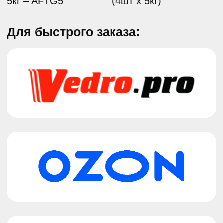
Температура кипения:
112 °С.
Температура замерзания:
–45 °С
Описание:
Антифриз на основе этиленгликоля высшего сорта
и специально очищенной воды, не содержащую
аминов, фосфатов, боратов и силикатов. В качестве
ингибиторов коррозии содержит пакет органических
присадок с добавлением специального компонента
для усиленного противодействия коррозии.