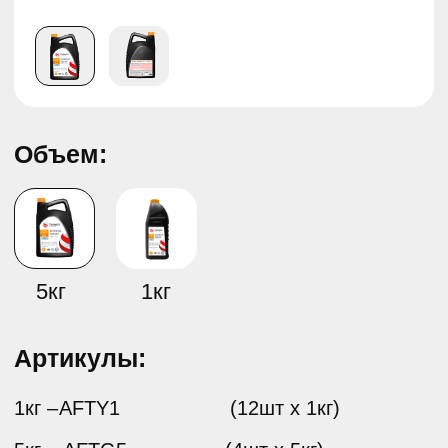
LONGLIFE G12+ Желтый
5кг
1кг
Артикулы:
1кг –
(12шт х 1кг)
AFTY1
5кг –
(4шт х 5кг)
AFTG5
Для быстрого заказа: