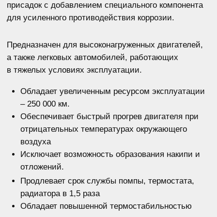
Соответствует требованиям:
Renault 41-01-001/-T Type D PSA B715110
ASTM D 3306 ASTM D 4985 DAF
325.2/325.3/326.0/326.3
Соответствует международным
стандартам:
ASTM D 3306, ASTM D 4985, ASTM D 6210,
SAE J 1034. Соответствует требованиям
спецификаций производителей
специализированной техники (Cummins,
LIEBHERR, JCB, John Deere, MTU).