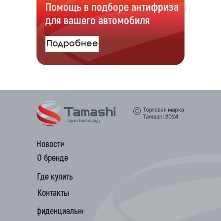
Помощь в подборе антифриза
для вашего автомобиля
Подробнее
Масла для легковых автомобилей и
лёгкого коммерческого транспорта
Масла для грузовых автомобилей
Новости
и спецтехники
О бренде
Трансмиссионные масла
Где купить
Гидравлические масла
Контакты
Антифризы
Конфиденциальность
Тормозная жидкость
Пластичные смазки
Новости
О бренде
Где купить
Контакты
Конфиденциальность