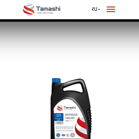
коммерческого
спецтехники
спецтехники
транспорта
транспорта
RU
RU
Антифризы
Tamashi